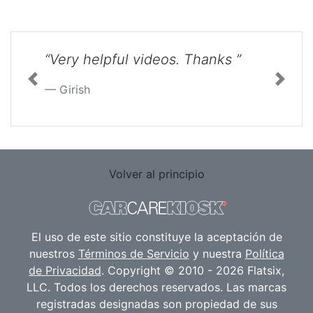
“Very helpful videos. Thanks ”
Previous
Next
Girish
Volver al principio
El uso de este sitio constituye la aceptación de
nuestros
Términos de Servicio
y nuestra
Política
de Privacidad
. Copyright © 2010 - 2026 Flatsix,
LLC. Todos los derechos reservados. Las marcas
registradas designadas son propiedad de sus