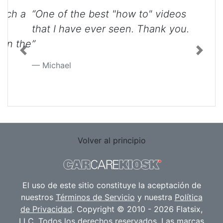
“One of the best "how to" videos
that I have ever seen. Thank you.
”
Previous
Next
Michael
Volver al principio
El uso de este sitio constituye la aceptación de
nuestros
Términos de Servicio
y nuestra
Política
de Privacidad
. Copyright © 2010 - 2026 Flatsix,
LLC. Todos los derechos reservados. Las marcas
registradas designadas son propiedad de sus