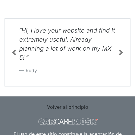
“Hi, I love your website and find it
extremely useful. Already
planning a lot of work on my MX
Previous
Next
5! ”
Rudy
Volver al principio
El uso de este sitio constituye la aceptación de