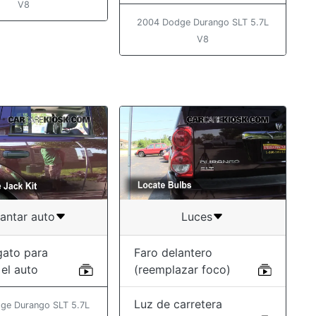
V8
2004 Dodge Durango SLT 5.7L
V8
antar auto
Luces
gato para
Faro delantero
 el auto
(reemplazar foco)
Luz de carretera
ge Durango SLT 5.7L