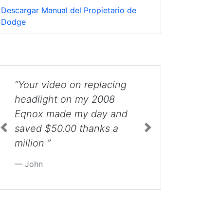
Descargar Manual del Propietario de
Dodge
“Nice job on how to
change a tail light bulb on
a Durango? Decided I will
let the dealer do it since it
is a company vehicle.
Previous
Next
Appreciate the
information. ”
Bob