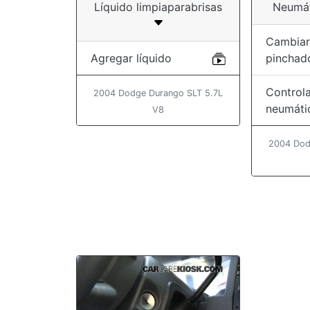
Líquido limpiaparabrisas
Neumát
Cambiar
Agregar líquido
pinchad
Controla
2004 Dodge Durango SLT 5.7L
neumáti
V8
2004 Dod