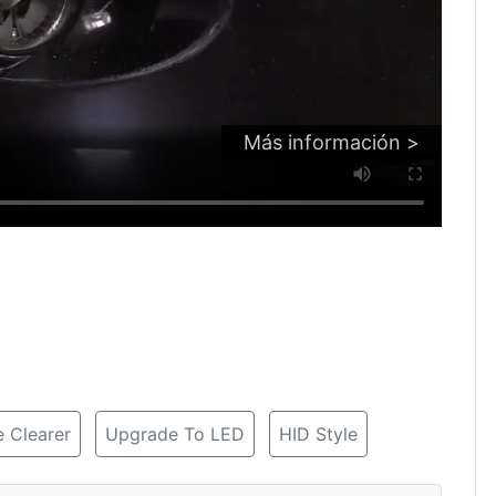
Más información >
 Clearer
Upgrade To LED
HID Style