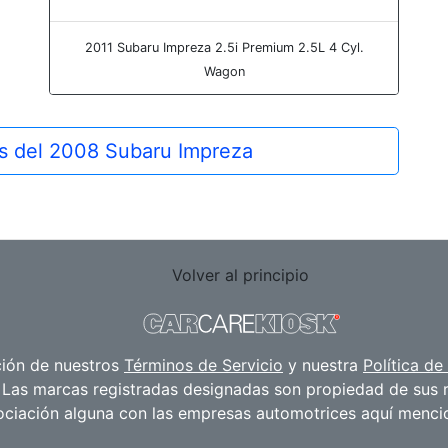
2011 Subaru Impreza 2.5i Premium 2.5L 4 Cyl.
Wagon
os del 2008 Subaru Impreza
Volver al principio
ación de nuestros
Términos de Servicio
y nuestra
Política de
Las marcas registradas designadas son propiedad de sus r
ociación alguna con las empresas automotrices aquí menci