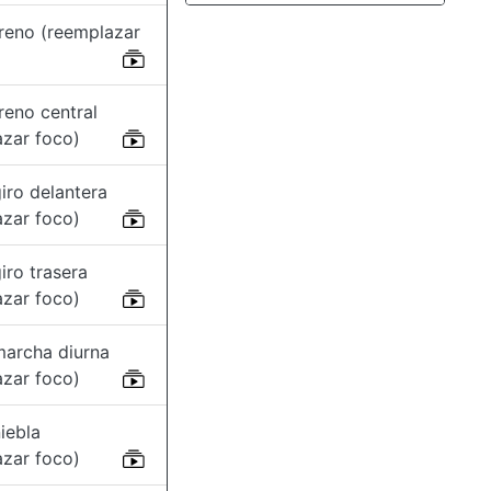
freno (reemplazar
reno central
azar foco)
iro delantera
azar foco)
iro trasera
azar foco)
marcha diurna
azar foco)
iebla
azar foco)