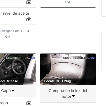
Cyl.
r nivel de aceite
kswagen Polo 1.0L 4
Cyl.
“Awesome viedos. Love
the help. You rule! ”
Annabelle
Capó
Compruebe la luz del
motor
 capó