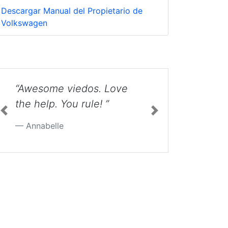
Descargar Manual del Propietario de
Volkswagen
“What a great video.
Thank you so much - very
clear, very concise, great
visuals. Really helped me
Previous
Next
do it myself. I appreciate
it. ”
Eric