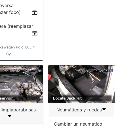
reversa
azar foco)
era (reemplazar
kswagen Polo 1.0L 4
Cyl.
 limpiaparabrisas
Neumáticos y ruedas
Cambiar un neumático