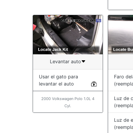
Levantar auto
Usar el gato para
Faro del
levantar el auto
(reempl
Luz de c
2000 Volkswagen Polo 1.0L 4
(reempl
Cyl.
Luz de 
(reempl