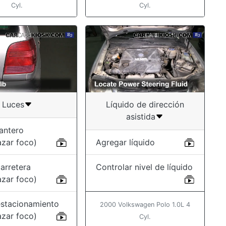
Cyl.
Cyl.
Luces
Líquido de dirección
asistida
antero
azar foco)
Agregar líquido
arretera
Controlar nivel de líquido
azar foco)
estacionamiento
2000 Volkswagen Polo 1.0L 4
azar foco)
Cyl.