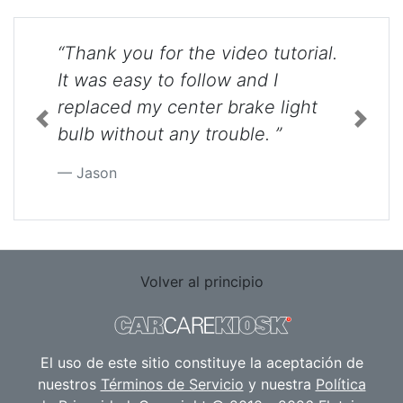
“Thank you for the video tutorial.
It was easy to follow and I
replaced my center brake light
Previous
Next
bulb without any trouble. ”
Jason
Volver al principio
El uso de este sitio constituye la aceptación de
nuestros
Términos de Servicio
y nuestra
Política