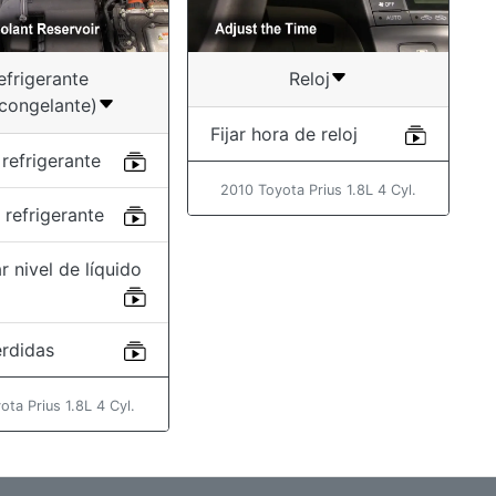
efrigerante
Reloj
icongelante)
Fijar hora de reloj
refrigerante
2010 Toyota Prius 1.8L 4 Cyl.
refrigerante
r nivel de líquido
érdidas
ota Prius 1.8L 4 Cyl.