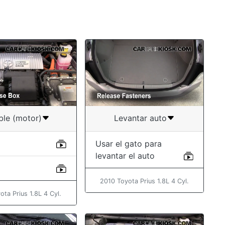
ble (motor)
Levantar auto
Usar el gato para
levantar el auto
2010 Toyota Prius 1.8L 4 Cyl.
ota Prius 1.8L 4 Cyl.