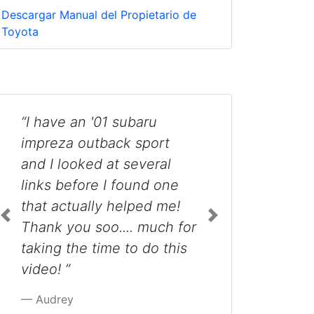
Descargar Manual del Propietario de
Toyota
“I want to thank you for all
t
your help. Subaru likes to
al
make it complicated just
one
to change a $2.00 bulb.
me!
Thanks again. ”
Previous
Next
h for
Bernie
this