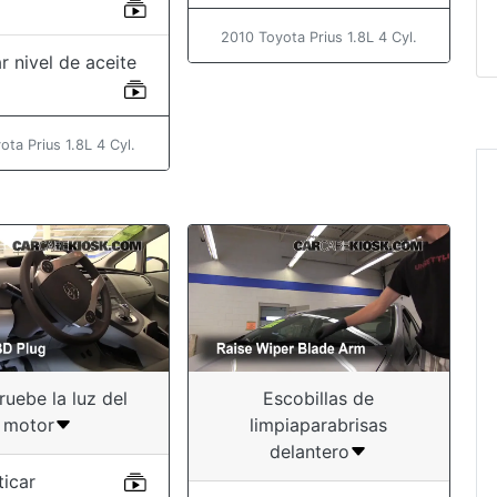
2010 Toyota Prius 1.8L 4 Cyl.
r nivel de aceite
ota Prius 1.8L 4 Cyl.
“I have an '01 subaru
impreza outback spor
and I looked at sever
links before I found 
that actually helped 
Thank you soo.... muc
taking the time to do 
uebe la luz del
Escobillas de
video! ”
motor
limpiaparabrisas
delantero
Audrey
ticar