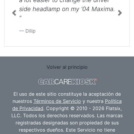
a lot easier to change the driver
side headlamp on my '04 Maxima.
Previous
Next
”
Dilip
Volver al principio
El uso de este sitio constituye la aceptación de
nuestros
Términos de Servicio
y nuestra
Política
de Privacidad
. Copyright © 2010 - 2026 Flatsix,
LLC. Todos los derechos reservados. Las marcas
registradas designadas son propiedad de sus
respectivos dueños. Este Servicio no tiene