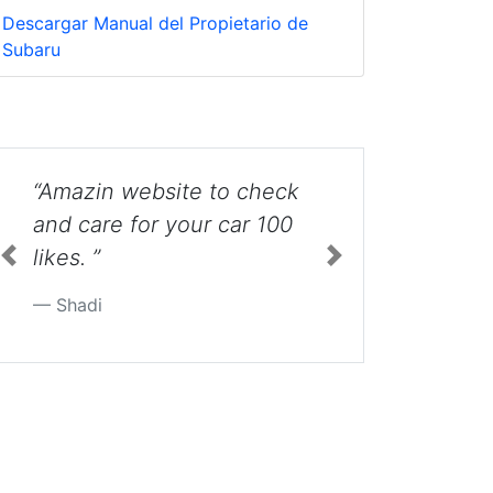
Descargar Manual del Propietario de
Subaru
ebsite to check
“Thank you for the very
or your car 100
helpful video. ”
Previous
Next
Chad