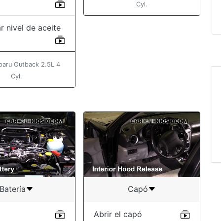
Cyl.
r nivel de aceite
baru Outback 2.5L 4
Cyl.
“Amazin w
and care f
likes. ”
Shadi
Batería
Capó
Abrir el capó