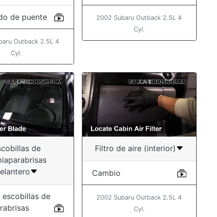
do de puente
2002 Subaru Outback 2.5L 4
Cyl.
baru Outback 2.5L 4
Cyl.
cobillas de
Filtro de aire (interior)
piaparabrisas
elantero
Cambio
 escobillas de
2002 Subaru Outback 2.5L 4
rabrisas
Cyl.