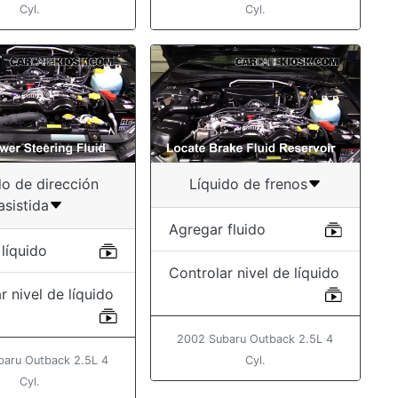
Cyl.
Cyl.
do de dirección
Líquido de frenos
asistida
Agregar fluido
líquido
Controlar nivel de líquido
r nivel de líquido
2002 Subaru Outback 2.5L 4
baru Outback 2.5L 4
Cyl.
Cyl.