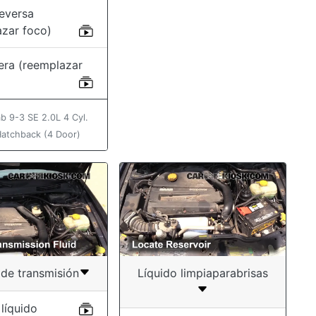
reversa
azar foco)
era (reemplazar
b 9-3 SE 2.0L 4 Cyl.
Hatchback (4 Door)
 de transmisión
Líquido limpiaparabrisas
líquido