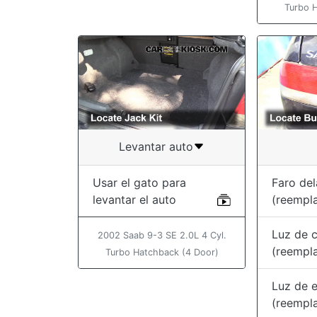
Turbo 
Levantar auto
Usar el gato para
Faro del
levantar el auto
(reempl
Luz de c
2002 Saab 9-3 SE 2.0L 4 Cyl.
(reempl
Turbo Hatchback (4 Door)
Luz de 
(reempl