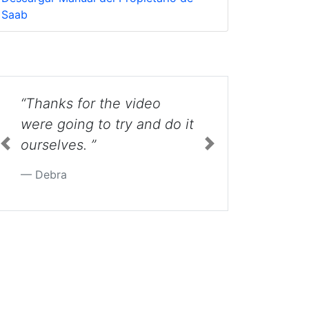
Saab
“Excellent information.
Very simple and fast.
Thank you ”
Previous
Next
Mario