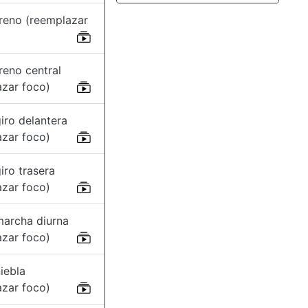
freno (reemplazar
reno central
azar foco)
iro delantera
azar foco)
iro trasera
azar foco)
marcha diurna
azar foco)
iebla
azar foco)