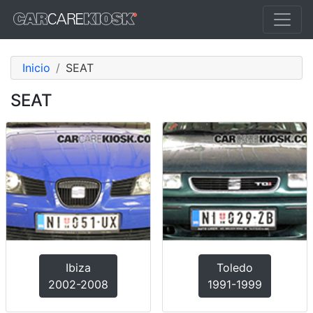
Inicio
SEAT
SEAT
Ibiza
Toledo
2002-2008
1991-1999