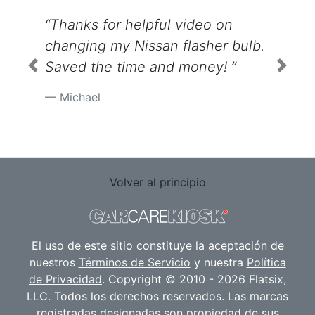
“Thanks for helpful video on
changing my Nissan flasher bulb.
Saved the time and money! ”
Previous
Next
Michael
Volver al principio
El uso de este sitio constituye la aceptación de
nuestros
Términos de Servicio
y nuestra
Política
de Privacidad
. Copyright © 2010 - 2026 Flatsix,
LLC. Todos los derechos reservados. Las marcas
registradas designadas son propiedad de sus