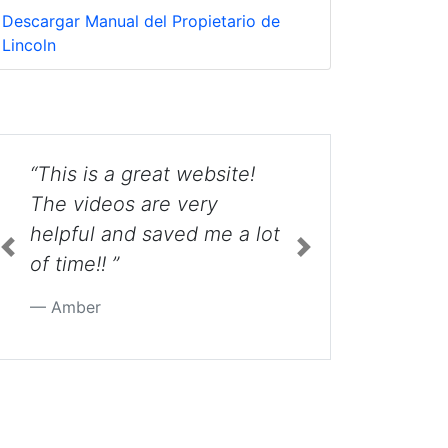
Descargar Manual del Propietario de
Lincoln
at website!
“Thanks I would never
e very
have attempted this
aved me a lot
without your videos. ”
Previous
Next
Marlene