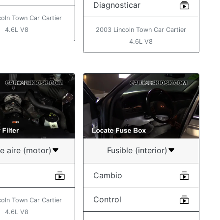
Diagnosticar
oln Town Car Cartier
4.6L V8
2003 Lincoln Town Car Cartier
4.6L V8
de aire (motor)
Fusible (interior)
Cambio
Control
oln Town Car Cartier
4.6L V8