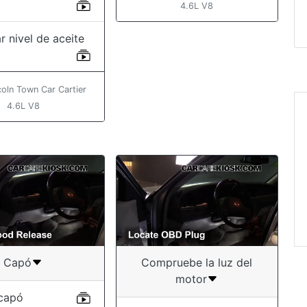
4.6L V8
r nivel de aceite
oln Town Car Cartier
4.6L V8
“This is a gre
The videos ar
helpful and s
of time!! ”
Amber
Capó
Compruebe la luz del
motor
 capó