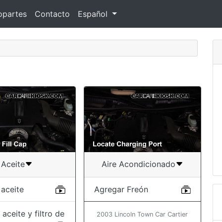
opartes
Contacto
Español
Aceite
Aire Acondicionado
 aceite
Agregar Freón
aceite y filtro de
2003 Lincoln Town Car Cartier