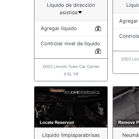
Líquido de dirección
Líqui
asistida
Agregar 
Agregar líquido
Controla
Controlar nivel de líquido
2003 Linc
2003 Lincoln Town Car Cartier
4.6L V8
Líquido limpiaparabrisas
Neumát