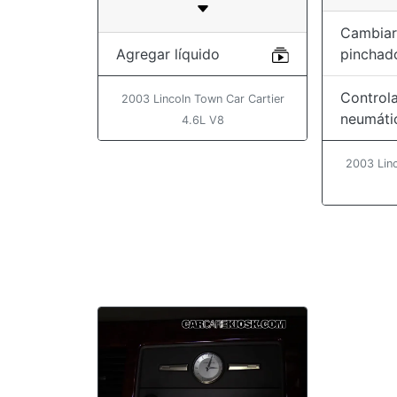
Cambiar
Agregar líquido
pinchad
Controla
2003 Lincoln Town Car Cartier
neumáti
4.6L V8
2003 Linc