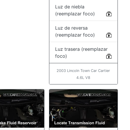
Luz de niebla
(reemplazar foco)
Luz de reversa
(reemplazar foco)
Luz trasera (reemplazar
foco)
2003 Lincoln Town Car Cartier
4.6L V8