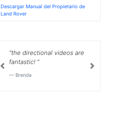
Descargar Manual del Propietario de
Land Rover
“Thanks for the under the
hood tip, took just a few
minutes. ”
Previous
Next
Cean