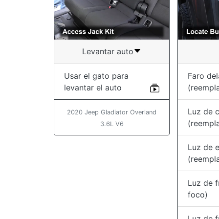
Levantar auto
Usar el gato para
Faro del
levantar el auto
(reempl
Luz de c
2020 Jeep Gladiator Overland
(reempl
3.6L V6
Luz de 
(reempl
Luz de 
foco)
Luz de f