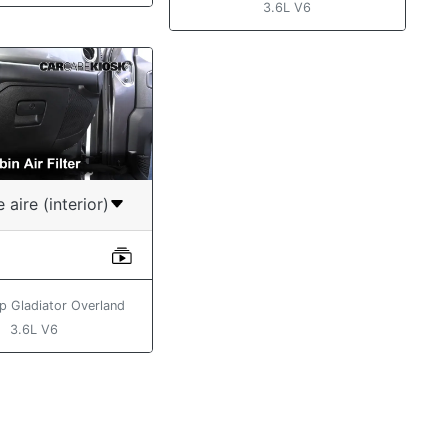
3.6L V6
e aire (interior)
p Gladiator Overland
3.6L V6