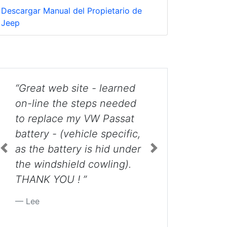
Descargar Manual del Propietario de
Jeep
“I'm a mechanic, and have
been working on cars for
about 20 years. When I
have to go and do a bulb
and or lens replacement,
you guys are a god sent.
Thanks for all your help. I
Previous
Next
hope to donate more in
the future. Thanks for
appreciating the little