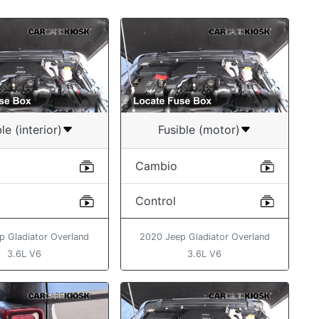
le (interior)
Fusible (motor)
Cambio
Control
p Gladiator Overland
2020 Jeep Gladiator Overland
3.6L V6
3.6L V6