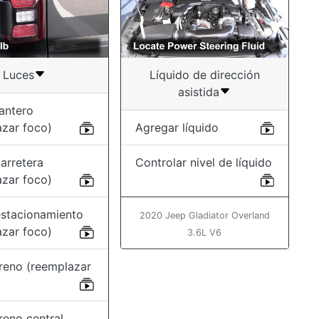
Luces
Líquido de dirección
asistida
antero
azar foco)
Agregar líquido
arretera
Controlar nivel de líquido
azar foco)
estacionamiento
2020 Jeep Gladiator Overland
azar foco)
3.6L V6
freno (reemplazar
reno central