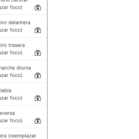
azar foco)
iro delantera
azar foco)
iro trasera
azar foco)
marcha diurna
azar foco)
iebla
azar foco)
reversa
azar foco)
era (reemplazar