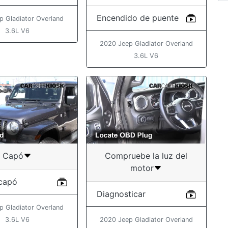
Encendido de puente
p Gladiator Overland
3.6L V6
2020 Jeep Gladiator Overland
3.6L V6
Capó
Compruebe la luz del
motor
 capó
Diagnosticar
p Gladiator Overland
3.6L V6
2020 Jeep Gladiator Overland