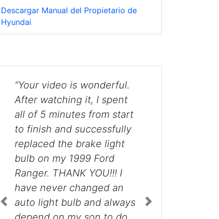
Descargar Manual del Propietario de
Hyundai
“Had a mechanic attempt
this before and he
completely pulled apart
my back dash destroying
a few things in his path.
Your instructions for
Previous
Next
replacing the 3rd brake
light on my 2007 Sonata
were right on. ”