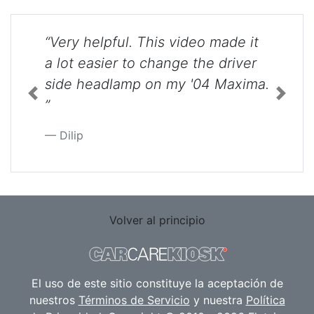
“Very helpful. This video made it
a lot easier to change the driver
side headlamp on my '04 Maxima.
Previous
Next
”
Dilip
Volver al principio
El uso de este sitio constituye la aceptación de
nuestros
Términos de Servicio
y nuestra
Política