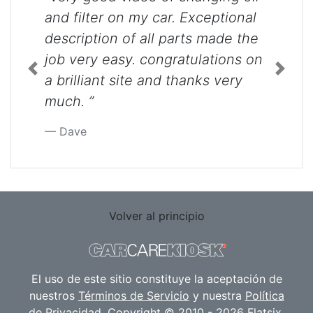
and filter on my car. Exceptional
description of all parts made the
job very easy. congratulations on
Previous
Next
a brilliant site and thanks very
much. ”
Dave
Volver al principio
El uso de este sitio constituye la aceptación de
nuestros
Términos de Servicio
y nuestra
Política
de Privacidad
. Copyright © 2010 - 2026 Flatsix,