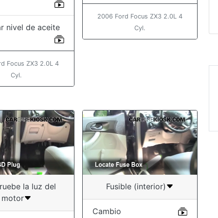
2006 Ford Focus ZX3 2.0L 4
r nivel de aceite
Cyl.
rd Focus ZX3 2.0L 4
Cyl.
“Video was very 
Jim
uebe la luz del
Fusible (interior)
motor
Cambio