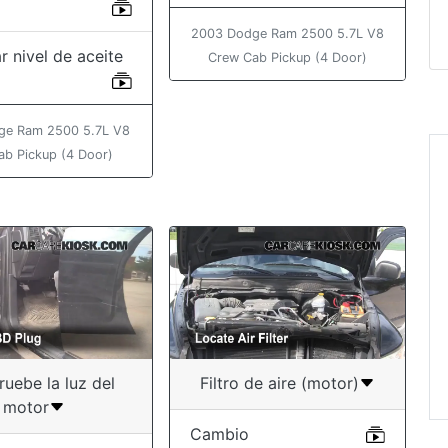
2003 Dodge Ram 2500 5.7L V8
r nivel de aceite
Crew Cab Pickup (4 Door)
ge Ram 2500 5.7L V8
ab Pickup (4 Door)
“Thank you! I wa
successfully c
burnt out tail li
prevent an
accident/ticket. 
rocks! ”
Charmaine
uebe la luz del
Filtro de aire (motor)
motor
Cambio