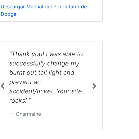
Descargar Manual del Propietario de
Dodge
s able to
“I really love this site! I am
hange my
learning things about my
ght and
car I should have known
long ago! ”
Previous
Next
Your site
Debbie