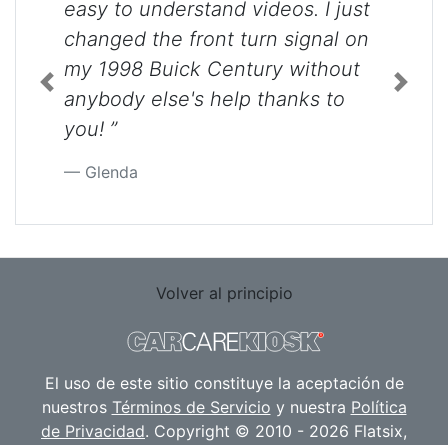
easy to understand videos. I just
changed the front turn signal on
my 1998 Buick Century without
Previous
Next
anybody else's help thanks to
you! ”
Glenda
Volver al principio
El uso de este sitio constituye la aceptación de
nuestros
Términos de Servicio
y nuestra
Política
de Privacidad
. Copyright © 2010 - 2026 Flatsix,