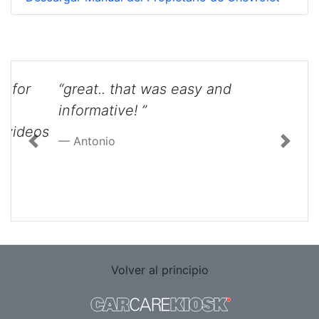
“great.. that was easy and
informative! ”
Previous
Next
Antonio
Volver al principio
El uso de este sitio constituye la aceptación de
nuestros
Términos de Servicio
y nuestra
Política