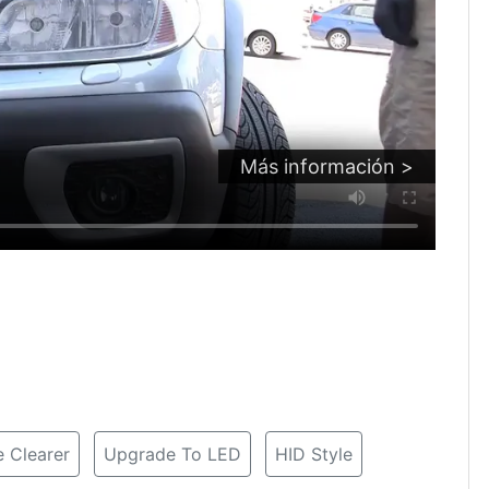
Más información >
 Clearer
Upgrade To LED
HID Style