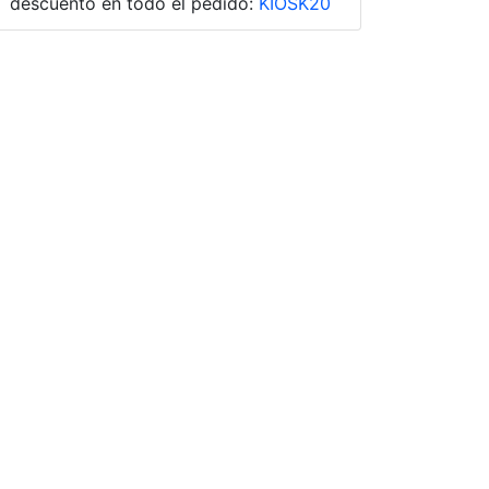
descuento en todo el pedido:
KIOSK20