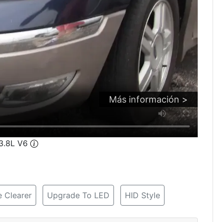
Más información >
 3.8L V6
 Clearer
Upgrade To LED
HID Style